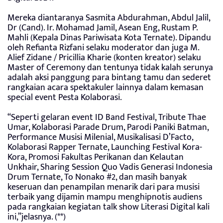
Mereka diantaranya Sasmita Abdurahman, Abdul Jalil,
Dr (Cand). Ir. Mohamad Jamil, Asean Eng, Rustam P.
Mahli (Kepala Dinas Pariwisata Kota Ternate). Dipandu
oleh Refianta Rizfani selaku moderator dan juga M.
Alief Zidane / Pricillia Kharie (konten kreator) selaku
Master of Ceremony dan tentunya tidak kalah serunya
adalah aksi panggung para bintang tamu dan sederet
rangkaian acara spektakuler lainnya dalam kemasan
special event Pesta Kolaborasi.
“Seperti gelaran event ID Band Festival, Tribute Thae
Umar, Kolaborasi Parade Drum, Parodi Paniki Batman,
Performance Musisi Milenial, Musikalisasi D’Facto,
Kolaborasi Rapper Ternate, Launching Festival Kora-
Kora, Promosi Fakultas Perikanan dan Kelautan
Unkhair, Sharing Session Quo Vadis Generasi Indonesia
Drum Ternate, To Nonako #2, dan masih banyak
keseruan dan penampilan menarik dari para musisi
terbaik yang dijamin mampu menghipnotis audiens
pada rangkaian kegiatan talk show Literasi Digital kali
ini,”jelasnya. (**)