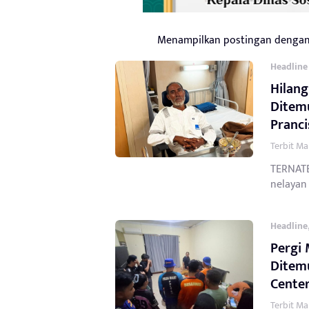
Menampilkan postingan dengan
Headline
Hilang
Ditem
Pranci
Terbit Ma
TERNATE
nelayan a
Headline
Pergi 
Ditem
Cente
Terbit Ma