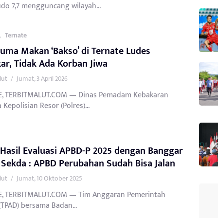
do 7,7 mengguncang wilayah...
,
Ternate
uma Makan ‘Bakso’ di Ternate Ludes
ar, Tidak Ada Korban Jiwa
lut
/
Jumat, 3 April 2026
E, TERBITMALUT.COM — Dinas Pemadam Kebakaran
​Kepolisian Resor (Polres)...
Hasil Evaluasi APBD-P 2025 dengan Banggar
Sekda : APBD Perubahan Sudah Bisa Jalan
lut
/
Jumat, 10 Oktober 2025
, TERBITMALUT.COM — Tim Anggaran Pemerintah
(TPAD) bersama Badan...