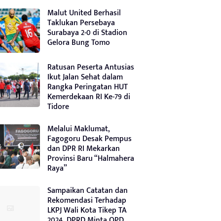
Malut United Berhasil
Taklukan Persebaya
Surabaya 2-0 di Stadion
Gelora Bung Tomo
Ratusan Peserta Antusias
Ikut Jalan Sehat dalam
Rangka Peringatan HUT
Kemerdekaan RI Ke-79 di
Tidore
Melalui Maklumat,
Fagogoru Desak Pempus
dan DPR RI Mekarkan
Provinsi Baru “Halmahera
Raya”
Sampaikan Catatan dan
Rekomendasi Terhadap
LKPJ Wali Kota Tikep TA
2024, DPRD Minta OPD