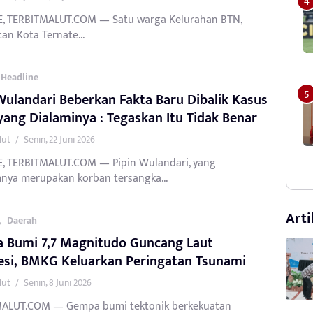
, TERBITMALUT.COM — Satu warga Kelurahan BTN,
an Kota Ternate...
Headline
Wulandari Beberkan Fakta Baru Dibalik Kasus
ang Dialaminya : Tegaskan Itu Tidak Benar
lut
/
Senin, 22 Juni 2026
, TERBITMALUT.COM — Pipin Wulandari, yang
nya merupakan korban tersangka...
Arti
,
Daerah
 Bumi 7,7 Magnitudo Guncang Laut
esi, BMKG Keluarkan Peringatan Tsunami
lut
/
Senin, 8 Juni 2026
ALUT.COM — Gempa bumi tektonik berkekuatan