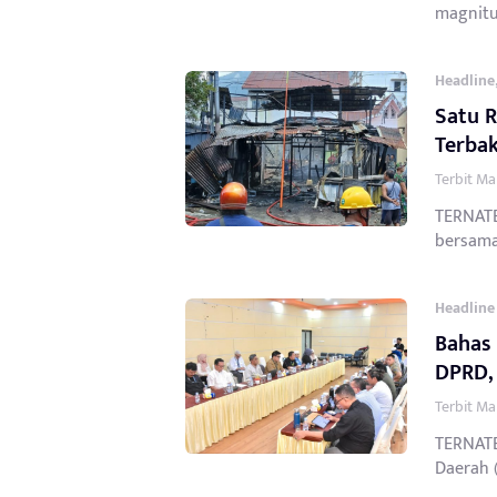
magnitu
Headline
Satu R
Terbak
Terbit Ma
TERNAT
bersama 
Headline
Bahas 
DPRD, 
Terbit Ma
TERNATE
Daerah 