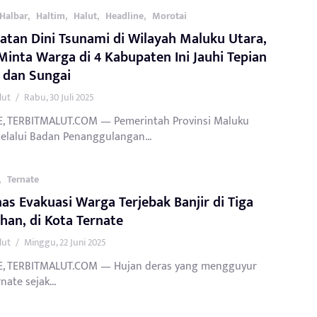
,
,
,
,
Halbar
Haltim
Halut
Headline
Morotai
atan Dini Tsunami di Wilayah Maluku Utara,
inta Warga di 4 Kabupaten Ini Jauhi Tepian
 dan Sungai
lut
/
Rabu, 30 Juli 2025
, TERBITMALUT.COM — Pemerintah Provinsi Maluku
Melalui Badan Penanggulangan...
,
Ternate
as Evakuasi Warga Terjebak Banjir di Tiga
han, di Kota Ternate
lut
/
Minggu, 22 Juni 2025
, TERBITMALUT.COM — Hujan deras yang mengguyur
nate sejak...