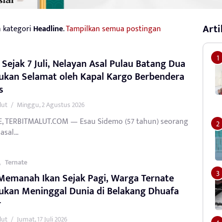
Arti
 kategori
Headline
.
Tampilkan semua postingan
 Sejak 7 Juli, Nelayan Asal Pulau Batang Dua
ukan Selamat oleh Kapal Kargo Berbendera
s
lut
/
Minggu, 2 Agustus 2026
, TERBITMALUT.COM — Esau Sidemo (57 tahun) seorang
sal...
,
Ternate
Memanah Ikan Sejak Pagi, Warga Ternate
ukan Meninggal Dunia di Belakang Dhuafa
r
lut
/
Jumat, 17 Juli 2026