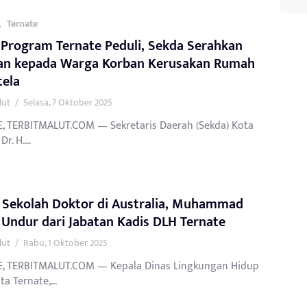
,
Ternate
Program Ternate Peduli, Sekda Serahkan
an kepada Warga Korban Kerusakan Rumah
tela
lut
/
Selasa, 7 Oktober 2025
, TERBITMALUT.COM — Sekretaris Daerah (Sekda) Kota
Dr. H....
t Sekolah Doktor di Australia, Muhammad
 Undur dari Jabatan Kadis DLH Ternate
lut
/
Rabu, 1 Oktober 2025
, TERBITMALUT.COM — Kepala Dinas Lingkungan Hidup
ta Ternate,...