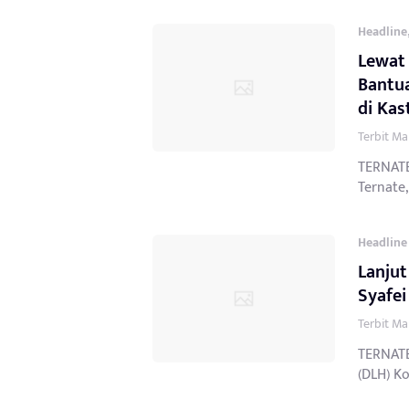
Headline
Lewat 
Bantu
di Kas
Terbit Ma
TERNATE
Ternate, 
Headline
Lanju
Syafei
Terbit Ma
TERNATE
(DLH) Ko