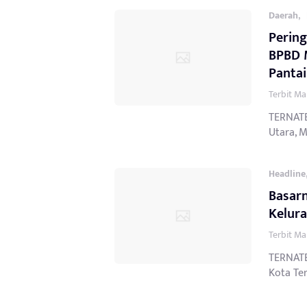
,
Daerah
Pering
BPBD M
Pantai
Terbit Ma
TERNATE
Utara, 
Headline
Basarn
Kelura
Terbit Ma
TERNATE
Kota Ter