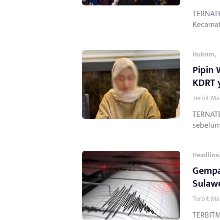
TERNATE
Kecamat
,
Hukrim
Pipin 
KDRT y
Terbit Ma
TERNATE
sebelum
Headline
Gempa
Sulaw
Terbit Ma
TERBITM