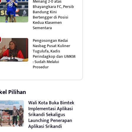
Menang 2-0 atas
Bhayangkara FC, Persib
Bandung Kini
Bertengger di Posisi
Kedua Klasemen
Sementara
Pengosongan Kedai
Nasbag Pusat Kuliner
Tugulufa, Kadis
Perindagkop dan UMKM
: Sudah Melalui
Prosedur
kel Pilihan
Wali Kota Buka Bimtek
Implementasi Aplikasi
Srikandi Sekaligus
Launching Penerapan
Aplikasi Srikandi