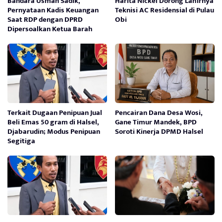
Bandara Usman Sadik,
Harita Nickel Dorong Lahirnya
Pernyataan Kadis Keuangan
Teknisi AC Residensial di Pulau
Saat RDP dengan DPRD
Obi
Dipersoalkan Ketua Barah
Terkait Dugaan Penipuan Jual
Pencairan Dana Desa Wosi,
Beli Emas 50 gram di Halsel,
Gane Timur Mandek, BPD
Djabarudin; Modus Penipuan
Soroti Kinerja DPMD Halsel
Segitiga