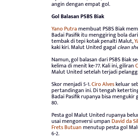
angin dengan empat gol.
Gol Balasan PSBS Biak
Yano Putra
membuat PSBS Biak mempe
Badai Pasifik itu menggiring bola dar
tembak di tepi kotak penalti Malut,
Y
kaki kiri. Malut United gagal
clean sh
Namun, gol balasan dari PSBS Biak se
kelima di menit ke-77. Kali ini, giliran
C
Malut United setelah terjadi pelangga
Skor menjadi 5-1.
Ciro Alves
keluar se
pertandingan ini. Di tengah ketertin
Badai Pasifik rupanya bisa mengukir 
80.
Pesta gol Malut United rupanya belu
usai mengonversi umpan
David da Si
Frets Butuan
menutup pesta gol Malut
6-2.