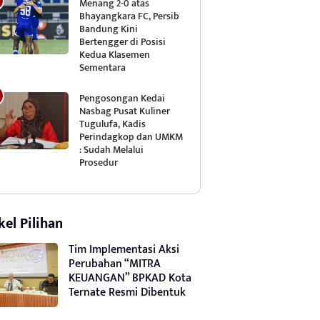
Menang 2-0 atas
Bhayangkara FC, Persib
Bandung Kini
Bertengger di Posisi
Kedua Klasemen
Sementara
Pengosongan Kedai
Nasbag Pusat Kuliner
Tugulufa, Kadis
Perindagkop dan UMKM
: Sudah Melalui
Prosedur
kel Pilihan
Tim Implementasi Aksi
Perubahan “MITRA
KEUANGAN” BPKAD Kota
Ternate Resmi Dibentuk