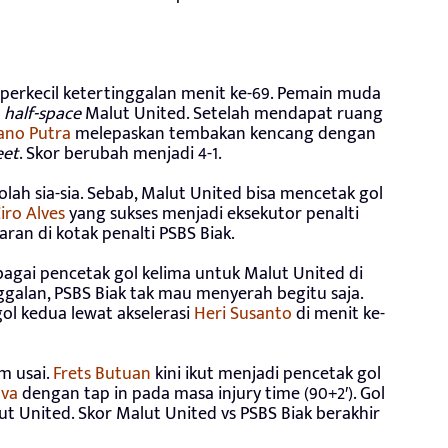
rkecil ketertinggalan menit ke-69. Pemain muda
i
half-space
Malut United. Setelah mendapat ruang
ano Putra
melepaskan tembakan kencang dengan
eet
. Skor berubah menjadi 4-1.
olah sia-sia. Sebab, Malut United bisa mencetak gol
iro Alves
yang sukses menjadi eksekutor penalti
ran di kotak penalti PSBS Biak.
bagai pencetak gol kelima untuk Malut United di
ggalan, PSBS Biak tak mau menyerah begitu saja.
gol kedua lewat akselerasi
Heri Susanto
di menit ke-
m usai.
Frets Butuan
kini ikut menjadi pencetak gol
lva
dengan tap in pada masa injury time (90+2′). Gol
 United. Skor Malut United vs PSBS Biak berakhir