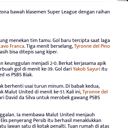
 di zona bawah klasemen Super League dengan raihan
ung menekan tim tamu. Gol baru tercipta saat laga
tavo Franca
. Tiga menit berselang,
Tyronne del Pino
ih bisa ditepis sang kiper.
 keunggulan menjadi 2-0. Berkat kerjasama apik
rbuah gol di menit ke-39. Gol dari
Yakob Sayuri
itu
 vs PSBS Biak.
tak berhenti usai turun minum. Di babak kedua,
Malut United di menit ke-51. Kali ini,
Tyronne del
ari David da Silva untuk merobek gawang PSBS
nggalan. Ia membawa Malut United menjauh
 Eks penyerang Persib itu berhasil menaklukkan
satu lawan satu di kotak penalti. Tuan rumah di atas