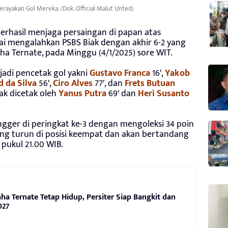
rayakan Gol Mereka. (Dok. Official Malut Unted)
erhasil menjaga persaingan di papan atas
ai mengalahkan PSBS Biak dengan akhir 6-2 yang
ha Ternate, pada Minggu (4/1/2025) sore WIT.
adi pencetak gol yakni
Gustavo Franca
16′,
Yakob
d da Silva
56′,
Ciro Alves
77′, dan
Frets Butuan
iak dicetak oleh
Yanus Putra
69′ dan
Heri Susanto
gger di peringkat ke-3 dengan mengoleksi 34 poin
yang turun di posisi keempat dan akan bertandang
) pukul 21.00 WIB.
ha Ternate Tetap Hidup, Persiter Siap Bangkit dan
027