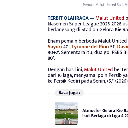
Pemain Malut United Saat Me
TERBIT OLAHRAGA —
Malut United
b
klasemen Super League 2025-2026 us
berlangsung di Stadion Gelora Kie Ra
Enam pemain berbeda Malut United j
Sayuri
40′,
Tyronne del Pino
51′,
Davi
90+2′. Sementara itu, dua gol PSBS B
80′.
Dengan hasil ini,
Malut United
berten
dari 16 laga, menyamai poin Persib 
ke Persik Kediri pada Senin, (5/1/2026
Baca Juga :
Atmosfer Gelora Kie Ra
Ikut Berlaga di Liga 4 2