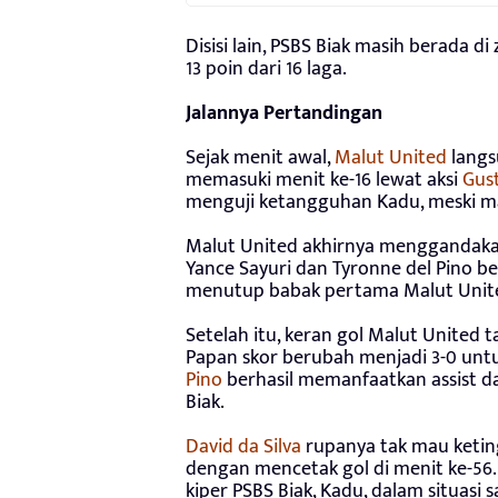
Disisi lain, PSBS Biak masih berada
13 poin dari 16 laga.
Jalannya Pertandingan
Sejak menit awal,
Malut United
langs
memasuki menit ke-16 lewat aksi
Gus
menguji ketangguhan Kadu, meski mas
Malut United akhirnya menggandakan
Yance Sayuri dan Tyronne del Pino be
menutup babak pertama Malut United
Setelah itu, keran gol Malut United 
Papan skor berubah menjadi 3-0 untuk 
Pino
berhasil memanfaatkan assist d
Biak.
David da Silva
rupanya tak mau keti
dengan mencetak gol di menit ke-56.
kiper PSBS Biak, Kadu, dalam situasi 