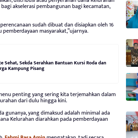
an, distribusi atau penyerahan dana Kelurahan
g bagi akselerasi pembangunan bagi kecamatan,
h perencanaan sudah dibuat dan disiapkan oleh 16
au pemberdayaan masyarakat,”ujarnya.
te Sehat, Sekda Serahkan Bantuan Kursi Roda dan
rga Kampung Pisang
 menu penting yang sering kita terjemahkan dalam
rahan dari dulu hingga kini.
ada gunanya, yang dimaksud adalah minimal ada
 dana Kelurahan diarahkan pada pemberdayaan
h,
Fahmi Basa Amin
mengatakan, tadi secara