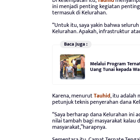
Di kesempatan itu,
Tauhid
menyampaik
ini menjadi penting kegiatan pentin
termasuk di Kelurahan.
“Untuk itu, saya yakin bahwa seluru
Kelurahan. Apakah, infrastruktur at
Baca Juga :
Melalui Program Terna
Uang Tunai kepada Wa
Karena, menurut
Tauhid
, itu adalah
petunjuk teknis penyerahan dana Kelu
“Saya berharap dana Kelurahan ini 
nilai tambah bagi masyarakat kalau
masyarakat,”harapnya.
Sementara itu, Camat Ternate Tenga