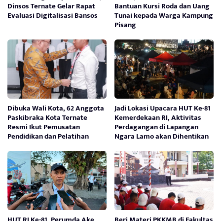
Dinsos Ternate Gelar Rapat
Bantuan Kursi Roda dan Uang
Evaluasi Digitalisasi Bansos
Tunai kepada Warga Kampung
Pisang
Dibuka Wali Kota, 62 Anggota
Jadi Lokasi Upacara HUT Ke-81
Paskibraka Kota Ternate
Kemerdekaan RI, Aktivitas
Resmi Ikut Pemusatan
Perdagangan di Lapangan
Pendidikan dan Pelatihan
Ngara Lamo akan Dihentikan
HUT RI Ke-81, Perumda Ake
Beri Materi PKKMB di Fakultas