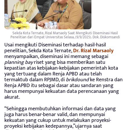
Sekda Kota Ternate, Rizal Marsaoly Saat Mengikuti Diseminasi Hasil
Penelitian dari Empat Universitas Selasa, (9/9/2025). Dok. Diskomsandi
Usai mengikuti Diseminasi terhadap hasil-hasil
penelitian, Sekda Kota Ternate,
Dr. Rizal Marsaoly
menyampaikan, diseminasi ini memang sebagai
planning bay
riset yang bisa memberikan satu
kepastian atas kebijakan-kebijakan pemerintah kota
yang tertuang dalam Renja APBD atau telah
termaktub dalam RPJMD, di
brikdound
ke Renstra dan
Renja APBD itu sebagai dasar atau sandaran yang
harus mempunyai kekuatan data perencanaan yang
akurat.
“Sehingga membutuhkan informasi dan data yang
juga harus benar-benar valid, dan mempunyai
kekuatan yang cukup untuk melakukan proyeksi-
proyeksi kebijakan kedepannya,”ujarnya saat