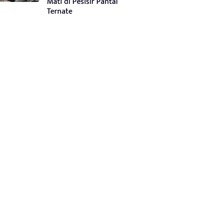
Mati di Pesisir Pantai
Ternate