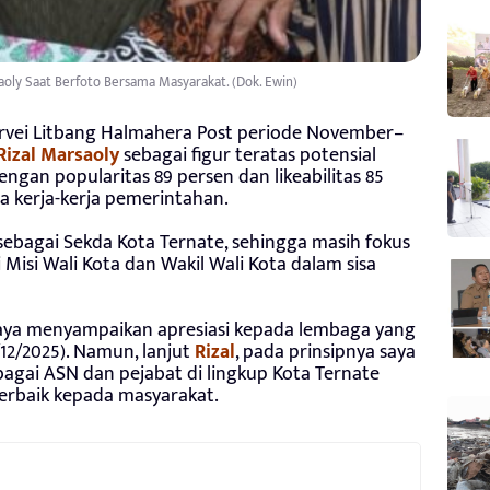
aoly Saat Berfoto Bersama Masyarakat. (Dok. Ewin)
urvei Litbang Halmahera Post periode November–
Rizal Marsaoly
sebagai figur teratas potensial
engan popularitas 89 persen dan likeabilitas 85
 kerja-kerja pemerintahan.
 sebagai Sekda Kota Ternate, sehingga masih fokus
 Misi Wali Kota dan Wakil Wali Kota dalam sisa
k saya menyampaikan apresiasi kepada lembaga yang
/12/2025). Namun, lanjut
Rizal
, pada prinsipnya saya
bagai ASN dan pejabat di lingkup Kota Ternate
erbaik kepada masyarakat.