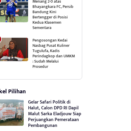
Menang 2-0 atas
Bhayangkara FC, Persib
Bandung Kini
Bertengger di Posisi
Kedua Klasemen
Sementara
Pengosongan Kedai
Nasbag Pusat Kuliner
Tugulufa, Kadis
Perindagkop dan UMKM
: Sudah Melalui
Prosedur
kel Pilihan
Gelar Safari Politik di
Halut, Calon DPD RI Dapil
Malut Sarka Eladjouw Siap
Perjuangkan Pemerataan
Pembangunan