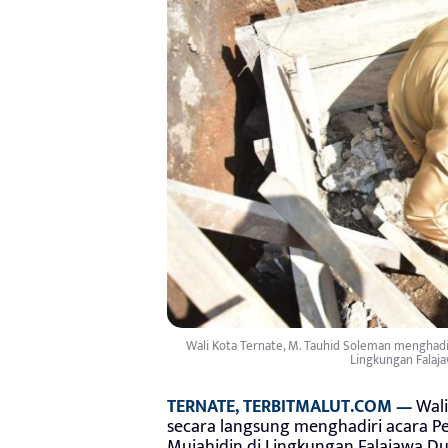
Wali Kota Ternate, M. Tauhid Soleman menghadi
Lingkungan Falaja
TERNATE, TERBITMALUT.COM —
Wali
secara langsung menghadiri acara 
Mujahidin di Lingkungan Falajawa Dua