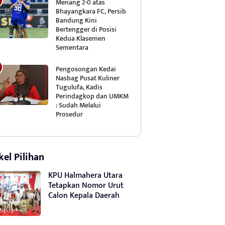
Menang 2-0 atas
Bhayangkara FC, Persib
Bandung Kini
Bertengger di Posisi
Kedua Klasemen
Sementara
Pengosongan Kedai
Nasbag Pusat Kuliner
Tugulufa, Kadis
Perindagkop dan UMKM
: Sudah Melalui
Prosedur
kel Pilihan
KPU Halmahera Utara
Tetapkan Nomor Urut
Calon Kepala Daerah