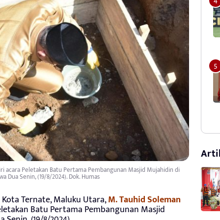
Arti
ri acara Peletakan Batu Pertama Pembangunan Masjid Mujahidin di
wa Dua Senin, (19/8/2024). Dok. Humas
 Kota Ternate, Maluku Utara,
M. Tauhid Soleman
Peletakan Batu Pertama Pembangunan Masjid
 Senin, (19/8/2024).