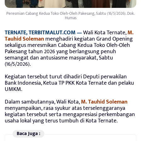
Peresmian Cabang Kedua Toko Oleh-Oleh Pakesang, Sabtu (16/5/2026). Dok.
Humas
TERNATE, TERBITMALUT.COM —
Wali Kota Ternate,
M.
Tauhid Soleman
menghadiri kegiatan Grand Opening
sekaligus meresmikan Cabang Kedua Toko Oleh-Oleh
Pakesang tahun 2026 yang berlangsung penuh
semangat dan antusiasme masyarakat, Sabtu
(16/5/2026).
Kegiatan tersebut turut dihadiri Deputi perwakilan
Bank Indonesia, Ketua TP PKK Kota Ternate dan pelaku
UMKM.
Dalam sambutannya, Wali Kota,
M. Tauhid Soleman
menyampaikan, rasa syukur atas terselenggaranya
kegiatan tersebut serta mengapresiasi perkembangan
usaha lokal yang terus tumbuh di Kota Ternate.
Baca Juga :