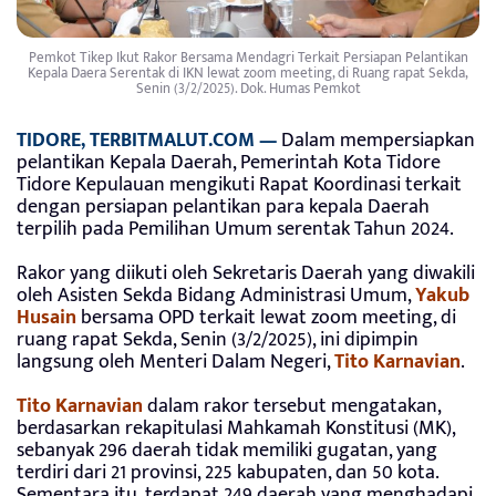
Pemkot Tikep Ikut Rakor Bersama Mendagri Terkait Persiapan Pelantikan
Kepala Daera Serentak di IKN lewat zoom meeting, di Ruang rapat Sekda,
Senin (3/2/2025). Dok. Humas Pemkot
TIDORE, TERBITMALUT.COM —
Dalam mempersiapkan
pelantikan Kepala Daerah, Pemerintah Kota Tidore
Tidore Kepulauan mengikuti Rapat Koordinasi terkait
dengan persiapan pelantikan para kepala Daerah
terpilih pada Pemilihan Umum serentak Tahun 2024.
Rakor yang diikuti oleh Sekretaris Daerah yang diwakili
oleh Asisten Sekda Bidang Administrasi Umum,
Yakub
Husain
bersama OPD terkait lewat zoom meeting, di
ruang rapat Sekda, Senin (3/2/2025), ini dipimpin
langsung oleh Menteri Dalam Negeri,
Tito Karnavian
.
Tito Karnavian
dalam rakor tersebut mengatakan,
berdasarkan rekapitulasi Mahkamah Konstitusi (MK),
sebanyak 296 daerah tidak memiliki gugatan, yang
terdiri dari 21 provinsi, 225 kabupaten, dan 50 kota.
Sementara itu, terdapat 249 daerah yang menghadapi