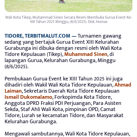
Wali Kota Tikep, Muhammad Sinen Secara Resmi Membuka Gurua Event Ke-
XIII Tahun 2025 Minggu, (8/6/2025). Dok. Humas
TIDORE, TERBITMALUT.COM —
Turnamen gawang
sedang yang bertajuk Gurua Event XIII Kelurahan
Gurabunga ini dibuka dengan resmi oleh Wali Kota
Tidore Kepulauan (Tikep),
Muhammad Sinen
, di
lapangan Gurua, Kelurahan Gurabunga, Minggu
(8/6/2025).
Pembukaan Gurua Event ke XIII Tahun 2025 ini juga
dihadiri oleh Wakil Wali Kota Tidore Kepulauan,
Ahmad
Laiman
, Sekretaris Daerah Kota Tidore Kepulauan
Ismail Dukomalamo
, Forkopimda Kota Tidore,
Anggota DPRD Fraksi PDI Perjuangan, Para Asisten
Sekda, Staf Ahli Wali Kota, pimpinan OPD, Camat
Tidore, Lurah se kecamatan Tidore, dan Masyarakat
Kelurahan Gurabunga.
Mengawali sambutannya, Wali Kota Tidore Kepulauan,