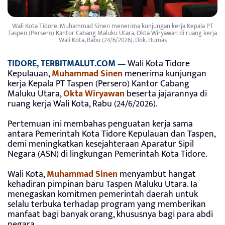
Wali Kota Tidore, Muhammad Sinen menerima kunjungan kerja Kepala PT
Taspen (Persero) Kantor Cabang Maluku Utara, Okta Wiryawan di ruang kerja
Wali Kota, Rabu (24/6/2026). Dok. Humas
TIDORE,
TERBITMALUT.COM
—
Wali Kota Tidore
Kepulauan,
Muhammad Sinen
menerima kunjungan
kerja Kepala PT Taspen (Persero) Kantor Cabang
Maluku Utara,
Okta Wiryawan
beserta jajarannya di
ruang kerja Wali Kota, Rabu (24/6/2026).
Pertemuan ini membahas penguatan kerja sama
antara Pemerintah Kota Tidore Kepulauan dan Taspen,
demi meningkatkan kesejahteraan Aparatur Sipil
Negara (ASN) di lingkungan Pemerintah Kota Tidore.
Wali Kota,
Muhammad Sinen
menyambut hangat
kehadiran pimpinan baru Taspen Maluku Utara. Ia
menegaskan komitmen pemerintah daerah untuk
selalu terbuka terhadap program yang memberikan
manfaat bagi banyak orang, khususnya bagi para abdi
negara.