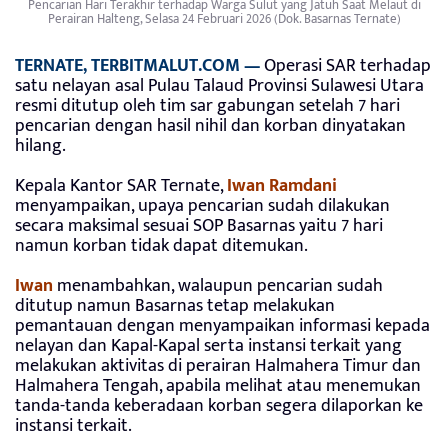
Pencarian Hari Terakhir terhadap Warga Sulut yang Jatuh Saat Melaut di
Perairan Halteng, Selasa 24 Februari 2026 (Dok. Basarnas Ternate)
TERNATE, TERBITMALUT.COM —
Operasi SAR terhadap
satu nelayan asal Pulau Talaud Provinsi Sulawesi Utara
resmi ditutup oleh tim sar gabungan setelah 7 hari
pencarian dengan hasil nihil dan korban dinyatakan
hilang.
Kepala Kantor SAR Ternate,
Iwan Ramdani
menyampaikan, upaya pencarian sudah dilakukan
secara maksimal sesuai SOP Basarnas yaitu 7 hari
namun korban tidak dapat ditemukan.
Iwan
menambahkan, walaupun pencarian sudah
ditutup namun Basarnas tetap melakukan
pemantauan dengan menyampaikan informasi kepada
nelayan dan Kapal-Kapal serta instansi terkait yang
melakukan aktivitas di perairan Halmahera Timur dan
Halmahera Tengah, apabila melihat atau menemukan
tanda-tanda keberadaan korban segera dilaporkan ke
instansi terkait.