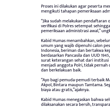
Proses ini dilakukan agar peserta 
mengikuti tahapan pemeriksaan admi
“Jika sudah melakukan pendaftaran o
verifikasi di Polres setempat sehing
pemeriksaan administrasi awal,” ung
Kabid Humas menambahkan, sebelum
umum yang wajib dipenuhi calon pe
Indonesia, beriman dan bertakwa ke
berdasarkan Pancasila dan UUD 1945,
surat keterangan sehat dari institus
menjadi anggota Polri, tidak pernah d
dan berkelakuan baik.
“Ayo bagi pemuda-pemudi terbaik Mal
Akpol, Bintara maupun Tamtama. Seger
biaya atau gratis,”ajaknya.
Kabid Humas menegaskan bahwa selu
dilaksanakan secara bersih, transpar