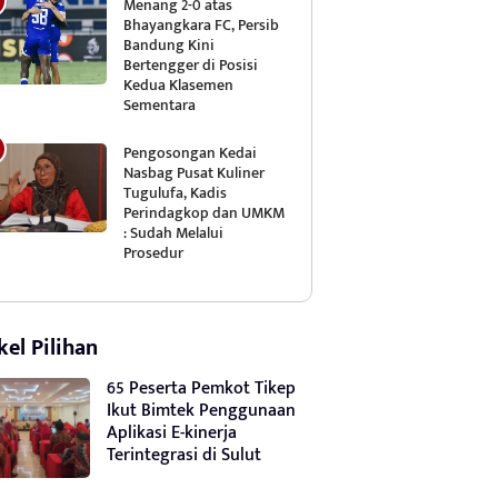
Menang 2-0 atas
Bhayangkara FC, Persib
Bandung Kini
Bertengger di Posisi
Kedua Klasemen
Sementara
Pengosongan Kedai
Nasbag Pusat Kuliner
Tugulufa, Kadis
Perindagkop dan UMKM
: Sudah Melalui
Prosedur
kel Pilihan
65 Peserta Pemkot Tikep
Ikut Bimtek Penggunaan
Aplikasi E-kinerja
Terintegrasi di Sulut