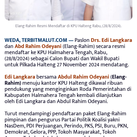
Elang-Rahim Resmi Mendaftar di KPU Halteng Rabu, (28/8/2024).
WEDA, TERBITMALUT.COM —
Paslon
Drs. Edi Langkara
dan
Abd Rahim Odeyani
(Elang-Rahim) secara resmi
mendaftar ke KPU Halmahera Tengah, Rabu,
(28/8/2024) sebagai Calon Bupati dan Wakil Bupati
untuk Pilkada Halteng 27 November 2024 mendatang.
Edi Langkara
bersama
Abdul Rahim Odeyani
(
Elang-
Rahim)
menuju kantor KPU Halteng dikawal ribuan
pendukung yang menginginkan Roda Pemerintahan di
Kabupaten Halmahera Tengah kembali dilanjutkan
oleh Edi Langkara dan Abdul Rahim Odeyani.
Turut mendampingi pendaftaran paket Elang-Rahim
pimpinan dan pengurus Partai Politik Koalisi yakni
NasDem, PDI Perjuangan, Perindo, PKS, PSI, Buru, PKN,
Demokrat, Gelora, PPP, Tokoh Masyarakat, Tokoh