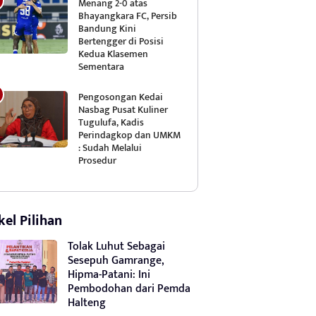
Menang 2-0 atas
Bhayangkara FC, Persib
Bandung Kini
Bertengger di Posisi
Kedua Klasemen
Sementara
Pengosongan Kedai
Nasbag Pusat Kuliner
Tugulufa, Kadis
Perindagkop dan UMKM
: Sudah Melalui
Prosedur
kel Pilihan
Tolak Luhut Sebagai
Sesepuh Gamrange,
Hipma-Patani: Ini
Pembodohan dari Pemda
Halteng