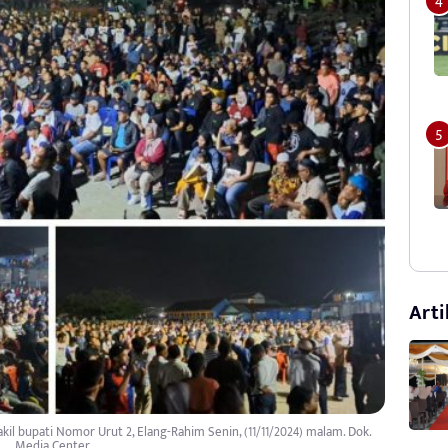
Arti
il bupati Nomor Urut 2, Elang-Rahim Senin, (11/11/2024) malam. Dok.
Media Center