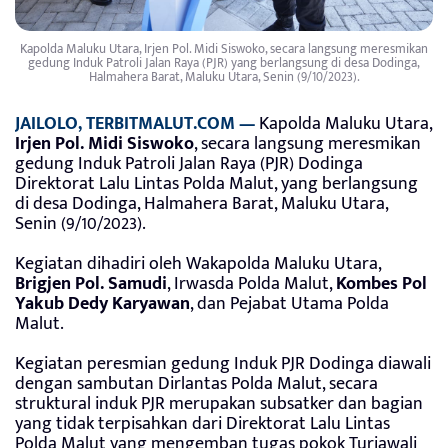
Kapolda Maluku Utara, Irjen Pol. Midi Siswoko, secara langsung meresmikan
gedung Induk Patroli Jalan Raya (PJR) yang berlangsung di desa Dodinga,
Halmahera Barat, Maluku Utara, Senin (9/10/2023).
JAILOLO, TERBITMALUT.COM —
Kapolda Maluku Utara,
Irjen Pol. Midi Siswoko
, secara langsung meresmikan
gedung Induk Patroli Jalan Raya (PJR) Dodinga
Direktorat Lalu Lintas Polda Malut, yang berlangsung
di desa Dodinga, Halmahera Barat, Maluku Utara,
Senin (9/10/2023).
Kegiatan dihadiri oleh Wakapolda Maluku Utara,
Brigjen Pol. Samudi
, Irwasda Polda Malut,
Kombes Pol
Yakub Dedy Karyawan
, dan Pejabat Utama Polda
Malut.
Kegiatan peresmian gedung Induk PJR Dodinga diawali
dengan sambutan Dirlantas Polda Malut, secara
struktural induk PJR merupakan subsatker dan bagian
yang tidak terpisahkan dari Direktorat Lalu Lintas
Polda Malut yang mengemban tugas pokok Turjawali