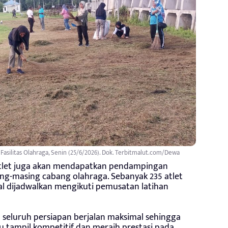
 Fasilitas Olahraga, Senin (25/6/2026). Dok. Terbitmalut.com/Dewa
a atlet juga akan mendapatkan pendampingan
sing-masing cabang olahraga. Sebanyak 235 atlet
sial dijadwalkan mengikuti pemusatan latihan
seluruh persiapan berjalan maksimal sehingga
tampil kompetitif dan meraih prestasi pada