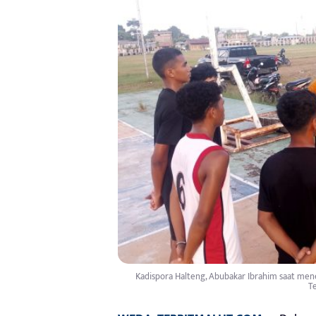
Kadispora Halteng, Abubakar Ibrahim saat menem
T