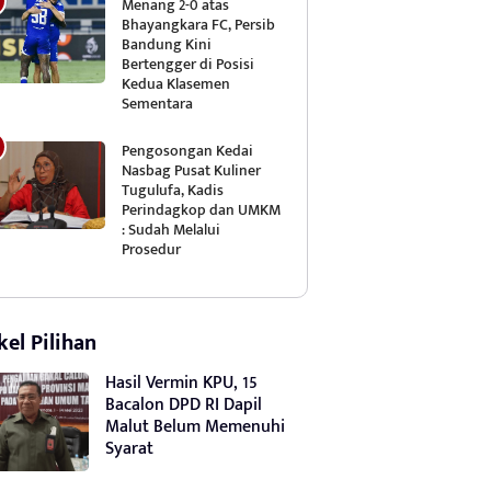
Menang 2-0 atas
Bhayangkara FC, Persib
Bandung Kini
Bertengger di Posisi
Kedua Klasemen
Sementara
Pengosongan Kedai
Nasbag Pusat Kuliner
Tugulufa, Kadis
Perindagkop dan UMKM
: Sudah Melalui
Prosedur
kel Pilihan
Hasil Vermin KPU, 15
Bacalon DPD RI Dapil
Malut Belum Memenuhi
Syarat