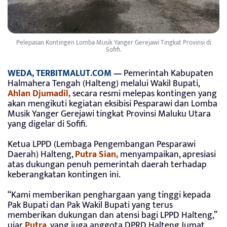
Pelepasan Kontingen Lomba Musik Yanger Gerejawi Tingkat Provinsi di
Sofifi.
WEDA, TERBITMALUT.COM —
Pemerintah Kabupaten
Halmahera Tengah (Halteng) melalui Wakil Bupati,
Ahlan Djumadil,
secara resmi melepas kontingen yang
akan mengikuti kegiatan eksibisi Pesparawi dan Lomba
Musik Yanger Gerejawi tingkat Provinsi Maluku Utara
yang digelar di Sofifi.
Ketua LPPD (Lembaga Pengembangan Pesparawi
Daerah) Halteng,
Putra Sian,
menyampaikan, apresiasi
atas dukungan penuh pemerintah daerah terhadap
keberangkatan kontingen ini.
“Kami memberikan penghargaan yang tinggi kepada
Pak Bupati dan Pak Wakil Bupati yang terus
memberikan dukungan dan atensi bagi LPPD Halteng,”
ujar
Putra
, yang juga anggota DPRD Halteng Jumat,