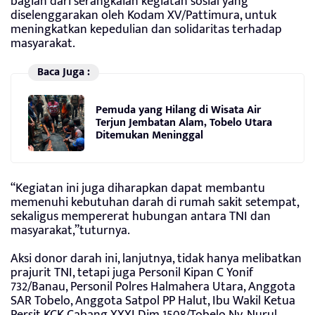
bagian dari serangkaian kegiatan sosial yang
diselenggarakan oleh Kodam XV/Pattimura, untuk
meningkatkan kepedulian dan solidaritas terhadap
masyarakat.
Baca Juga :
Pemuda yang Hilang di Wisata Air
Terjun Jembatan Alam, Tobelo Utara
Ditemukan Meninggal
“Kegiatan ini juga diharapkan dapat membantu
memenuhi kebutuhan darah di rumah sakit setempat,
sekaligus mempererat hubungan antara TNI dan
masyarakat,”tuturnya.
Aksi donor darah ini, lanjutnya, tidak hanya melibatkan
prajurit TNI, tetapi juga Personil Kipan C Yonif
732/Banau, Personil Polres Halmahera Utara, Anggota
SAR Tobelo, Anggota Satpol PP Halut, Ibu Wakil Ketua
Persit KCK Cabang XXXI Dim 1508/Tobelo Ny. Nurul