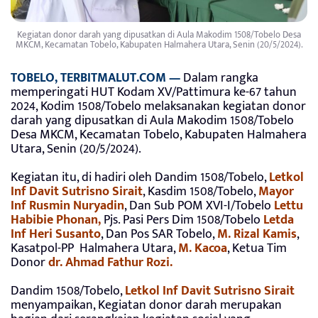
Kegiatan donor darah yang dipusatkan di Aula Makodim 1508/Tobelo Desa
MKCM, Kecamatan Tobelo, Kabupaten Halmahera Utara, Senin (20/5/2024).
TOBELO, TERBITMALUT.COM —
Dalam rangka
memperingati HUT Kodam XV/Pattimura ke-67 tahun
2024, Kodim 1508/Tobelo melaksanakan kegiatan donor
darah yang dipusatkan di Aula Makodim 1508/Tobelo
Desa MKCM, Kecamatan Tobelo, Kabupaten Halmahera
Utara, Senin (20/5/2024).
Kegiatan itu, di hadiri oleh Dandim 1508/Tobelo,
Letkol
Inf Davit Sutrisno Sirait
, Kasdim 1508/Tobelo,
Mayor
Inf Rusmin Nuryadin
, Dan Sub POM XVI-I/Tobelo
Lettu
Habibie Phonan,
Pjs. Pasi Pers Dim 1508/Tobelo
Letda
Inf Heri Susanto
, Dan Pos SAR Tobelo,
M. Rizal Kamis
,
Kasatpol-PP Halmahera Utara,
M. Kacoa
, Ketua Tim
Donor
dr. Ahmad Fathur Rozi.
Dandim 1508/Tobelo,
Letkol Inf Davit Sutrisno Sirait
menyampaikan, Kegiatan donor darah merupakan