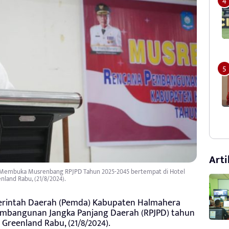
Arti
at Membuka Musrenbang RPJPD Tahun 2025-2045 bertempat di Hotel
nland Rabu, (21/8/2024).
rintah Daerah (Pemda) Kabupaten Halmahera
mbangunan Jangka Panjang Daerah (RPJPD) tahun
Greenland Rabu, (21/8/2024).