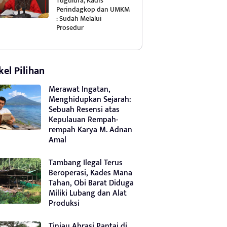
Tugulufa, Kadis
Perindagkop dan UMKM
: Sudah Melalui
Prosedur
kel Pilihan
Merawat Ingatan,
Menghidupkan Sejarah:
Sebuah Resensi atas
Kepulauan Rempah-
rempah Karya M. Adnan
Amal
Tambang Ilegal Terus
Beroperasi, Kades Mana
Tahan, Obi Barat Diduga
Miliki Lubang dan Alat
Produksi
Tinjau Abrasi Pantai di