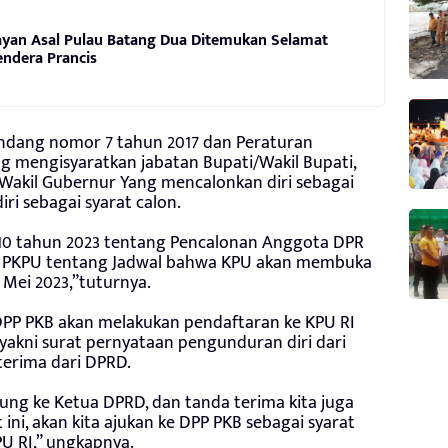
elayan Asal Pulau Batang Dua Ditemukan Selamat
endera Prancis
dang nomor 7 tahun 2017 dan Peraturan
g mengisyaratkan jabatan Bupati/Wakil Bupati,
/Wakil Gubernur Yang mencalonkan diri sebagai
i sebagai syarat calon.
10 tahun 2023 tentang Pencalonan Anggota DPR
1 PKPU tentang Jadwal bahwa KPU akan membuka
 Mei 2023,”tuturnya.
DPP PKB akan melakukan pendaftaran ke KPU RI
 yakni surat pernyataan pengunduran diri dari
terima dari DPRD.
ung ke Ketua DPRD, dan tanda terima kita juga
ni, akan kita ajukan ke DPP PKB sebagai syarat
U RI,” ungkapnya.