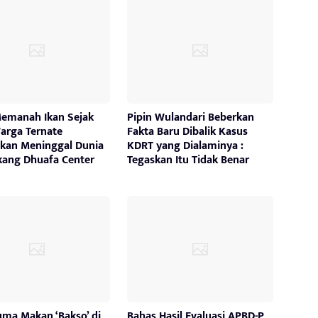
Memanah Ikan Sejak
Pipin Wulandari Beberkan
arga Ternate
Fakta Baru Dibalik Kasus
kan Meninggal Dunia
KDRT yang Dialaminya :
akang Dhuafa Center
Tegaskan Itu Tidak Benar
uma Makan ‘Bakso’ di
Bahas Hasil Evaluasi APBD-P