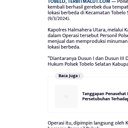
TOBELO, TERBITMALUT.COM —
Pols
kembali berhasil gerebek dua tempat
lokasi berbeda di Kecamatan Tobelo 
(9/3/2024).
Kapolres Halmahera Utara, melalui 
dalam Operasi tersebut Personil Po
menjual dan memproduksi minuman be
lokasi berbeda.
“Diantaranya Dusun I dan Dusun III 
Hukum Polsek Tobelo Selatan Kabupa
Baca Juga :
Tanggapan Penasehat 
Persetubuhan Terhada
Operasi itu, dipimpin langsung oleh 