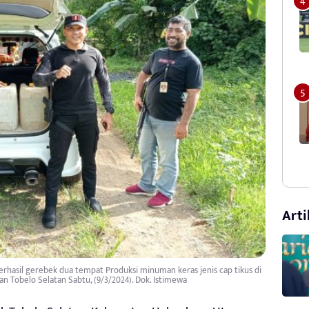
Arti
erhasil gerebek dua tempat Produksi minuman keras jenis cap tikus di
n Tobelo Selatan Sabtu, (9/3/2024). Dok. Istimewa