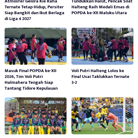
Atmosfer Gelora Kie Raha
Tundukkan Halut, Pencak Silat
Ternate Tetap Hidup, Persiter
Halteng Raih Medali Emas di
Siap Bangkit dan Ikut Berlaga
POPDA ke-XII Maluku Utara
di Liga 4 2027
Masuk Final POPDA ke-XII
Voli Putri Halteng Lolos ke
2026, Tim Voli Putri
Final Usai Taklukkan Ternate
Halmahera Tengah Siap
3-2
Tantang Tidore Kepulauan