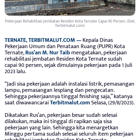
Pekerjaan Rehabilitasi Jembatan Residen Kota Ternate Capai 90 Persen. (Dok.
Terbitmalut.com)
TERNATE, TERBITMALUT.COM —
Kepala Dinas
Pekerjaan Umum dan Penataan Ruang (PUPR) Kota
Ternate,
Rus’an M. Nur Taib
mengatakan, pekerjaan
rehabilitasi jembatan Residen Kota Ternate sudah
capai 90 persen, sejak dimulainya pekerjaan pada 1 Juli
2023 lalu.
“Jadi sisa pekerjaan adalah instalasi listrik, pemasangan
lampu, pemasangan lesplang dan pengecatan.
Sehingga pekerjaannya tinggal finishing saja,” katanya
saat diwawancarai
Terbitmalut.com
Selasa, (29/8/2023).
Dikatakan Rus’an, pekerjaan besar sudah selesai
dilakukan, maka ini tinggal di rapikan saja sisa
pekerjaan yang lain. Sehingga kita menargetkan
Minggu pertama sudah selesai seluruh item pekerjaan