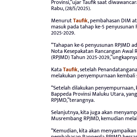
Provinsi,”ujar Taufik saat diwawancar
Rabu, (28/5/2025).
Menurut
Taufik
, pembahasan DIM a
masuk pada tahap ke-5 penyusunan 
2025-2029.
“Tahapan ke-6 penyusunan RPJMD ad
Nota Kesepakatan Rancangan Awal
(RPJMD) Tahun 2025-2029,”ungkapnya
Kata
Taufik
, setelah Penandatangan
melakukan penyempurnaan kembali 
“Setelah dilakukan penyempurnaan, k
Bappeda Provinsi Maluku Utara, ya
RPJMD,”terangnya.
Selanjutnya, kita juga akan menya
Musrembang RPJMD, kemudian melak
“Kemudian, kita akan menyampaika