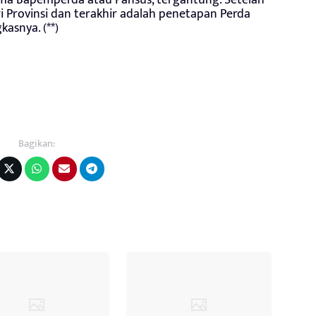
a Bapemperda atau Pansus, tergantung. Setelah
i Provinsi dan terakhir adalah penetapan Perda
asnya. (**)
Bagikan: