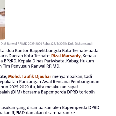
IM Ranwal RPJMD 2025-2029 Rabu, (28/5/2025). Dok. Diskomsandi
ntai dua Kantor Bappelitbangda Kota Ternate pada
etaris Daerah Kota Ternate,
Rizal Marsaoly,
Kepala
la BP2RD, Kepala Dinas Pariwisata, Kabag Hukum
an Tim Penyusun Ranwal RPJMD.
ate,
Mohd. Taufik Djauhar
menyampaikan, tadi
sepakatan Rancangan Awal Rencana Pembangunan
un 2025-2029 itu, kita melakukan rapat
asalah (DIM) bersama Bapemperda DPRD terlebih
-masukan yang disampaikan oleh Bapemperda DPRD
rnakan RJPMD dan akan disampaikan ke