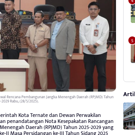
Arti
Awal Rencana Pembangunan Jangka Menengah Daerah (RPJMD) Tahun
-2029 Rabu, (28/5/2025).
rintah Kota Ternate dan Dewan Perwakilan
ukan penandatangan Nota Kesepakatan Rancangan
Menengah Daerah (RPJMD) Tahun 2025-2029 yang
e-II Masa Persidangan ke-III Tahun Sidang 2025