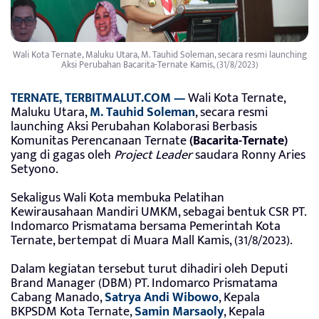
Wali Kota Ternate, Maluku Utara, M. Tauhid Soleman, secara resmi launching
Aksi Perubahan Bacarita-Ternate Kamis, (31/8/2023)
TERNATE, TERBITMALUT.COM —
Wali Kota Ternate,
Maluku Utara,
M. Tauhid Soleman
, secara resmi
launching Aksi Perubahan Kolaborasi Berbasis
Komunitas Perencanaan Ternate
(Bacarita-Ternate)
yang di gagas oleh
Project Leader
saudara Ronny Aries
Setyono.
Sekaligus Wali Kota membuka Pelatihan
Kewirausahaan Mandiri UMKM, sebagai bentuk CSR PT.
Indomarco Prismatama bersama Pemerintah Kota
Ternate, bertempat di Muara Mall Kamis, (31/8/2023).
Dalam kegiatan tersebut turut dihadiri oleh Deputi
Brand Manager (DBM) PT. Indomarco Prismatama
Cabang Manado,
Satrya Andi Wibowo
, Kepala
BKPSDM Kota Ternate,
Samin Marsaoly
, Kepala