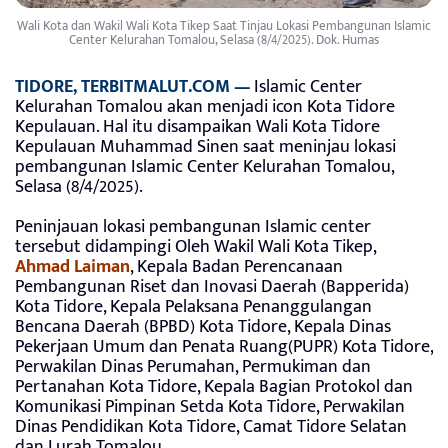
Wali Kota dan Wakil Wali Kota Tikep Saat Tinjau Lokasi Pembangunan Islamic
Center Kelurahan Tomalou, Selasa (8/4/2025). Dok. Humas
TIDORE, TERBITMALUT.COM —
Islamic Center
Kelurahan Tomalou akan menjadi icon Kota Tidore
Kepulauan. Hal itu disampaikan Wali Kota Tidore
Kepulauan Muhammad Sinen saat meninjau lokasi
pembangunan Islamic Center Kelurahan Tomalou,
Selasa (8/4/2025).
Peninjauan lokasi pembangunan Islamic center
tersebut didampingi Oleh Wakil Wali Kota Tikep,
Ahmad Laiman
, Kepala Badan Perencanaan
Pembangunan Riset dan Inovasi Daerah (Bapperida)
Kota Tidore, Kepala Pelaksana Penanggulangan
Bencana Daerah (BPBD) Kota Tidore, Kepala Dinas
Pekerjaan Umum dan Penata Ruang(PUPR) Kota Tidore,
Perwakilan Dinas Perumahan, Permukiman dan
Pertanahan Kota Tidore, Kepala Bagian Protokol dan
Komunikasi Pimpinan Setda Kota Tidore, Perwakilan
Dinas Pendidikan Kota Tidore, Camat Tidore Selatan
dan Lurah Tomalou.