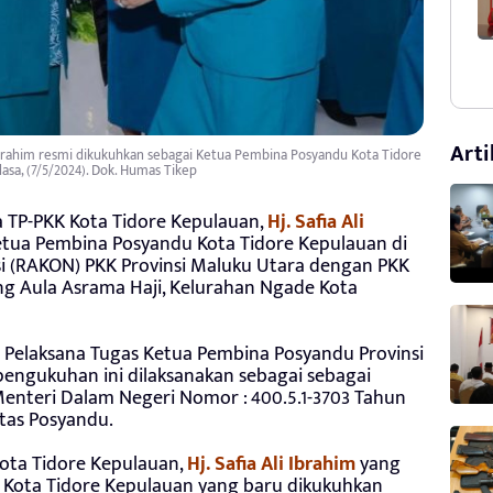
Arti
 Ibrahim resmi dikukuhkan sebagai Ketua Pembina Posyandu Kota Tidore
asa, (7/5/2024). Dok. Humas Tikep
 TP-PKK Kota Tidore Kepulauan,
Hj. Safia Ali
etua Pembina Posyandu Kota Tidore Kepulauan di
si (RAKON) PKK Provinsi Maluku Utara dengan PKK
g Aula Asrama Haji, Kelurahan Ngade Kota
 Pelaksana Tugas Ketua Pembina Posyandu Provinsi
 pengukuhan ini dilaksanakan sebagai sebagai
enteri Dalam Negeri Nomor : 400.5.1-3703 Tahun
tas Posyandu.
Kota Tidore Kepulauan,
Hj. Safia Ali Ibrahim
yang
 Kota Tidore Kepulauan yang baru dikukuhkan