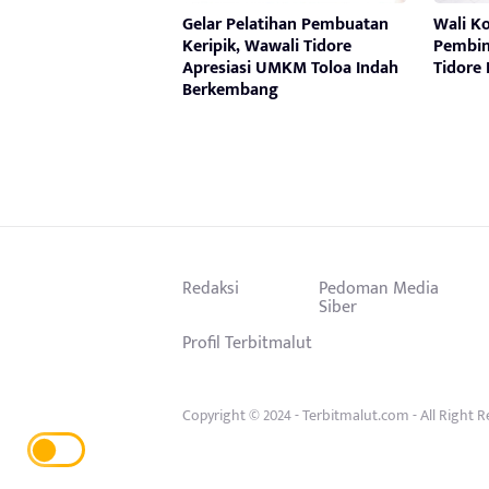
Gelar Pelatihan Pembuatan
Wali K
Keripik, Wawali Tidore
Pembin
Apresiasi UMKM Toloa Indah
Tidore
Berkembang
Redaksi
Pedoman Media
Siber
Profil Terbitmalut
Copyright © 2024 - Terbitmalut.com - All Right 