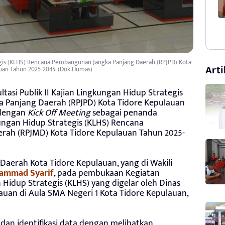
ategis (KLHS) Rencana Pembangunan Jangka Panjang Daerah (RPJPD) Kota
Arti
uan Tahun 2025-2045. (Dok.Humas)
tasi Publik II Kajian Lingkungan Hidup Strategis
 Panjang Daerah (RPJPD) Kota Tidore Kepulauan
 dengan
Kick Off Meeting
sebagai penanda
ungan Hidup Strategis (KLHS) Rencana
ah (RPJMD) Kota Tidore Kepulauan Tahun 2025-
 Daerah Kota Tidore Kepulauan, yang di Wakili
ammad Syarif
, pada pembukaan Kegiatan
n Hidup Strategis (KLHS) yang digelar oleh Dinas
uan di Aula SMA Negeri 1 Kota Tidore Kepulauan,
an identifikasi data dengan melibatkan