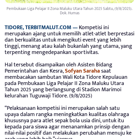
Pembukaan Liga Pelajar II Zona Maluku Utara Tahun 2025 Sabtu, (9/8/2025).
Dok. Humas
TIDORE, TERBITMALUT.COM —
Kompetisi ini
merupakan ajang untuk memilih atlet-atlet berprestasi
dan berkualitas untuk mengikuti event yang lebih
tinggi, menang atau kalah bukanlah yang utama, yang
terpenting mengedepankan sportivitas.
Hal tersebut disampaikan oleh Asisten Bidang
Pemerintahan dan Kesra,
Sofyan Saraha
saat
membacakan sambutan Wali Kota Tidore Kepulauan
pada Pembukaan Liga Pelajar II Zona Maluku Utara
Tahun 2025 yang berlangsung di Stadion Marimoi
kelurahan Tuguwaji Tidore. (9/8/2025)
“Pelaksanaan kompetisi ini merupakan salah satu
upaya dalam rangka meningkatkan kualitas olahraga
khususnya para atlet sepak bola usia dini, untuk itu
kepada para siswa agar menanamkan prinsip dengan
nilai-nilai positif dan melakukan perubahan menuju ke