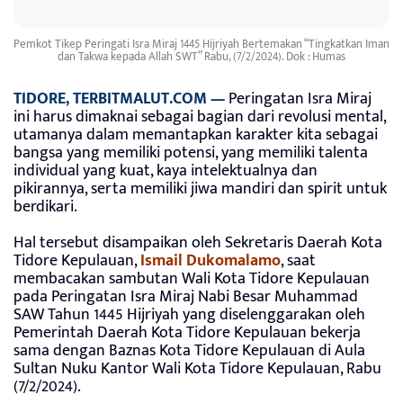
Pemkot Tikep Peringati Isra Miraj 1445 Hijriyah Bertemakan “Tingkatkan Iman
dan Takwa kepada Allah SWT” Rabu, (7/2/2024). Dok : Humas
TIDORE, TERBITMALUT.COM
—
Peringatan Isra Miraj
ini harus dimaknai sebagai bagian dari revolusi mental,
utamanya dalam memantapkan karakter kita sebagai
bangsa yang memiliki potensi, yang memiliki talenta
individual yang kuat, kaya intelektualnya dan
pikirannya, serta memiliki jiwa mandiri dan spirit untuk
berdikari.
Hal tersebut disampaikan oleh Sekretaris Daerah Kota
Tidore Kepulauan,
Ismail Dukomalamo
, saat
membacakan sambutan Wali Kota Tidore Kepulauan
pada Peringatan Isra Miraj Nabi Besar Muhammad
SAW Tahun 1445 Hijriyah yang diselenggarakan oleh
Pemerintah Daerah Kota Tidore Kepulauan bekerja
sama dengan Baznas Kota Tidore Kepulauan di Aula
Sultan Nuku Kantor Wali Kota Tidore Kepulauan, Rabu
(7/2/2024).