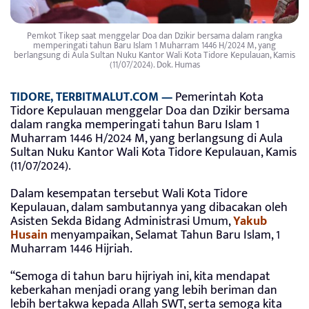
Pemkot Tikep saat menggelar Doa dan Dzikir bersama dalam rangka
memperingati tahun Baru Islam 1 Muharram 1446 H/2024 M, yang
berlangsung di Aula Sultan Nuku Kantor Wali Kota Tidore Kepulauan, Kamis
(11/07/2024). Dok. Humas
TIDORE, TERBITMALUT.COM —
Pemerintah Kota
Tidore Kepulauan menggelar Doa dan Dzikir bersama
dalam rangka memperingati tahun Baru Islam 1
Muharram 1446 H/2024 M, yang berlangsung di Aula
Sultan Nuku Kantor Wali Kota Tidore Kepulauan, Kamis
(11/07/2024).
Dalam kesempatan tersebut Wali Kota Tidore
Kepulauan, dalam sambutannya yang dibacakan oleh
Asisten Sekda Bidang Administrasi Umum,
Yakub
Husain
menyampaikan, Selamat Tahun Baru Islam, 1
Muharram 1446 Hijriah.
“Semoga di tahun baru hijriyah ini, kita mendapat
keberkahan menjadi orang yang lebih beriman dan
lebih bertakwa kepada Allah SWT, serta semoga kita