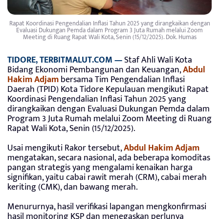
Rapat Koordinasi Pengendalian Inflasi Tahun 2025 yang dirangkaikan dengan
Evaluasi Dukungan Pemda dalam Program 3 Juta Rumah melalui Zoom
Meeting di Ruang Rapat Wali Kota, Senin (15/12/2025). Dok. Humas
TIDORE, TERBITMALUT.COM —
Staf Ahli Wali Kota
Bidang Ekonomi Pembangunan dan Keuangan,
Abdul
Hakim Adjam
bersama Tim Pengendalian Inflasi
Daerah (TPID) Kota Tidore Kepulauan mengikuti Rapat
Koordinasi Pengendalian Inflasi Tahun 2025 yang
dirangkaikan dengan Evaluasi Dukungan Pemda dalam
Program 3 Juta Rumah melalui Zoom Meeting di Ruang
Rapat Wali Kota, Senin (15/12/2025).
Usai mengikuti Rakor tersebut,
Abdul Hakim Adjam
mengatakan, secara nasional, ada beberapa komoditas
pangan strategis yang mengalami kenaikan harga
signifikan, yaitu cabai rawit merah (CRM), cabai merah
keriting (CMK), dan bawang merah.
Menururnya, hasil verifikasi lapangan mengkonfirmasi
hasil monitoring KSP dan menegaskan perlunya