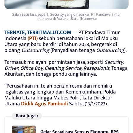
Salah Satu Jasa, seperti Security yang dihadirkan PT Pandawa Timur
Indonesia di Maluku Utara. (Istimewa)
TERNATE, TERBITMALUT.COM —
PT Pandawa Timur
Indonesia
(PTI)
sebuah perusahaan lokal di Maluku
Utara yang baru berdiri di tahun 2023, bergerak di
bidang
Outsourcing
(Penyediaan tenaga
Outsourcing
).
Termasuk melayani permintaan jasa, seperti
Security,
Driver, Office Boy, Cleaning Service, Resepsionis
, Tenaga
Akuntan, dan tenaga pendukung lainnya.
“Perusahaan ini telah berizin resmi dan memiliki
legalitas yang lengkap dari Kemenkumham, Polda
Maluku Utara hingga Mabes Polri,”kata Direktur
Utama
Didik Agus Pambudi
Sabtu, (13/1/2023).
Baca Juga :
Gelar Sosialisasi Sensus Ekonomi, BPS