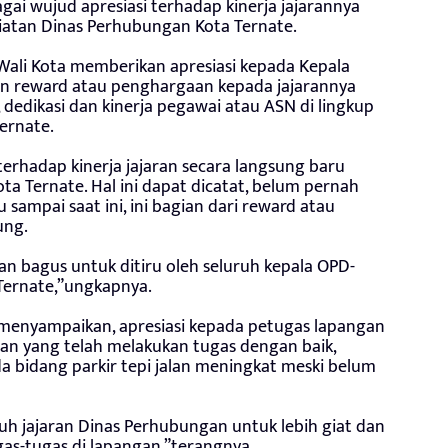
ai wujud apresiasi terhadap kinerja jajarannya
tan Dinas Perhubungan Kota Ternate.
Wali Kota memberikan apresiasi kepada Kepala
 reward atau penghargaan kepada jajarannya
s, dedikasi dan kinerja pegawai atau ASN di lingkup
ernate.
terhadap kinerja jajaran secara langsung baru
a Ternate. Hal ini dapat dicatat, belum pernah
u sampai saat ini, ini bagian dari reward atau
ung.
an bagus untuk ditiru oleh seluruh kepala OPD-
Ternate,”ungkapnya.
 menyampaikan, apresiasi kepada petugas lapangan
an yang telah melakukan tugas dengan baik,
 bidang parkir tepi jalan meningkat meski belum
ruh jajaran Dinas Perhubungan untuk lebih giat dan
s-tugas di lapangan,”terangnya.