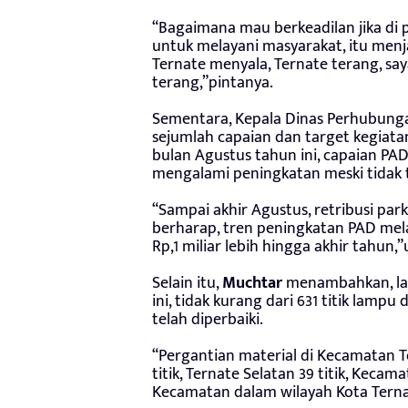
“Bagaimana mau berkeadilan jika di p
untuk melayani masyarakat, itu men
Ternate menyala, Ternate terang, sa
terang,”pintanya.
Sementara, Kepala Dinas Perhubung
sejumlah capaian dan target kegiata
bulan Agustus tahun ini, capaian PAD m
mengalami peningkatan meski tidak te
“Sampai akhir Agustus, retribusi park
berharap, tren peningkatan PAD melal
Rp,1 miliar lebih hingga akhir tahun
Selain itu,
Muchtar
menambahkan, lap
ini, tidak kurang dari 631 titik lamp
telah diperbaiki.
“Pergantian material di Kecamatan T
titik, Ternate Selatan 39 titik, Kecam
Kecamatan dalam wilayah Kota Ternate