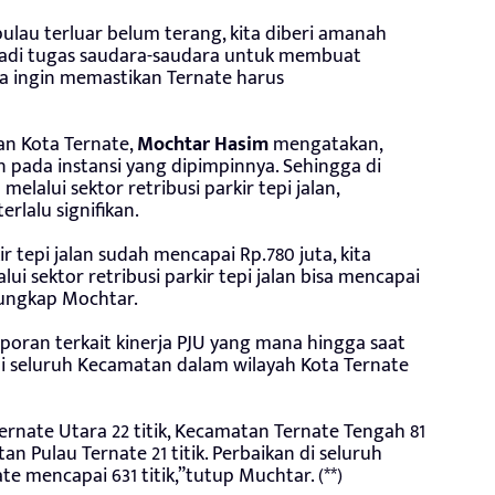
ulau terluar belum terang, kita diberi amanah
jadi tugas saudara-saudara untuk membuat
ya ingin memastikan Ternate harus
an Kota Ternate,
Mochtar Hasim
mengatakan,
n pada instansi yang dipimpinnya. Sehingga di
elalui sektor retribusi parkir tepi jalan,
rlalu signifikan.
ir tepi jalan sudah mencapai Rp.780 juta, kita
ui sektor retribusi parkir tepi jalan bisa mencapai
,”ungkap Mochtar.
oran terkait kinerja PJU yang mana hingga saat
u di seluruh Kecamatan dalam wilayah Kota Ternate
ernate Utara 22 titik, Kecamatan Ternate Tengah 81
atan Pulau Ternate 21 titik. Perbaikan di seluruh
 mencapai 631 titik,”tutup Muchtar. (**)