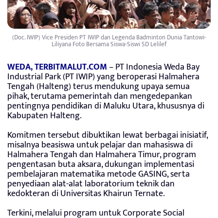
(Doc. IWIP) Vice Presiden PT IWIP dan Legenda Badminton Dunia Tantowi-
Liliyana Foto Bersama Siswa-Siswi SD Lelilef
WEDA, TERBITMALUT.COM
– PT Indonesia Weda Bay
Industrial Park (PT IWIP) yang beroperasi Halmahera
Tengah (Halteng) terus mendukung upaya semua
pihak, terutama pemerintah dan mengedepankan
pentingnya pendidikan di Maluku Utara, khususnya di
Kabupaten Halteng.
Komitmen tersebut dibuktikan lewat berbagai inisiatif,
misalnya beasiswa untuk pelajar dan mahasiswa di
Halmahera Tengah dan Halmahera Timur, program
pengentasan buta aksara, dukungan implementasi
pembelajaran matematika metode GASING, serta
penyediaan alat-alat laboratorium teknik dan
kedokteran di Universitas Khairun Ternate.
Terkini, melalui program untuk Corporate Social