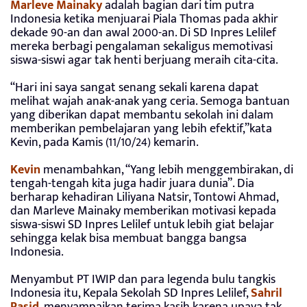
Marleve Mainaky
adalah bagian dari tim putra
Indonesia ketika menjuarai Piala Thomas pada akhir
dekade 90-an dan awal 2000-an. Di SD Inpres Lelilef
mereka berbagi pengalaman sekaligus memotivasi
siswa-siswi agar tak henti berjuang meraih cita-cita.
“Hari ini saya sangat senang sekali karena dapat
melihat wajah anak-anak yang ceria. Semoga bantuan
yang diberikan dapat membantu sekolah ini dalam
memberikan pembelajaran yang lebih efektif,”kata
Kevin, pada Kamis (11/10/24) kemarin.
Kevin
menambahkan, “Yang lebih menggembirakan, di
tengah-tengah kita juga hadir juara dunia”. Dia
berharap kehadiran Liliyana Natsir, Tontowi Ahmad,
dan Marleve Mainaky memberikan motivasi kepada
siswa-siswi SD Inpres Lelilef untuk lebih giat belajar
sehingga kelak bisa membuat bangga bangsa
Indonesia.
Menyambut PT IWIP dan para legenda bulu tangkis
Indonesia itu, Kepala Sekolah SD Inpres Lelilef,
Sahril
Rasid
, menyampaikan terima kasih karena upaya tak