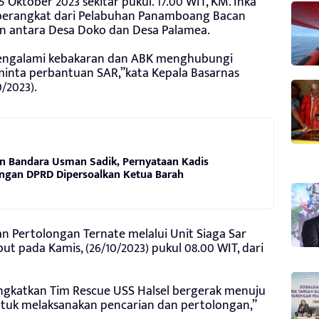
 Oktober 2023 sekitar pukul. 17.00 WIT, KM. Inka
 berangkat dari Pelabuhan Panamboang Bacan
an antara Desa Doko dan Desa Palamea.
mengalami kebakaran dan ABK menghubungi
nta perbantuan SAR,”kata Kepala Basarnas
/2023).
n Bandara Usman Sadik, Pernyataan Kadis
ngan DPRD Dipersoalkan Ketua Barah
n Pertolongan Ternate melalui Unit Siaga Sar
t pada Kamis, (26/10/2023) pukul 08.00 WIT, dari
angkatkan Tim Rescue USS Halsel bergerak menuju
uk melaksanakan pencarian dan pertolongan,”