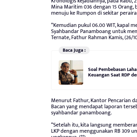
Kronologis kejadiannya, pada Rabu, 25
Mina Maritim 036 dengan 15 Orang,
menuju ke Rumpon di sekitar perair
“Kemudian pukul 06.00 WIT, kapal 
Syahbandar Panamboang untuk memi
Ternate, Fathur Rahman Kamis, (26/10
Baca Juga :
Soal Pembebasan Laha
Keuangan Saat RDP de
Menurut Fathur, Kantor Pencarian da
Bacan yang mendapat laporan tersebu
syahbandar panamboang.
“Setelah itu, kita langsung member
LKP dengan menggunakan RB 309 unt