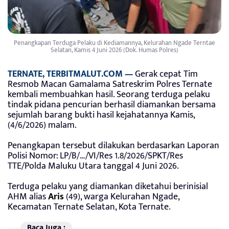
Penangkapan Terduga Pelaku di Kediamannya, Kelurahan Ngade Terntae
Selatan, Kamis 4 Juni 2026 (Dok. Humas Polres)
TERNATE, TERBITMALUT.COM —
Gerak cepat Tim
Resmob Macan Gamalama Satreskrim Polres Ternate
kembali membuahkan hasil. Seorang terduga pelaku
tindak pidana pencurian berhasil diamankan bersama
sejumlah barang bukti hasil kejahatannya Kamis,
(4/6/2026) malam.
Penangkapan tersebut dilakukan berdasarkan Laporan
Polisi Nomor: LP/B/…/VI/Res 1.8/2026/SPKT/Res
TTE/Polda Maluku Utara tanggal 4 Juni 2026.
Terduga pelaku yang diamankan diketahui berinisial
AHM alias
Aris
(49), warga Kelurahan Ngade,
Kecamatan Ternate Selatan, Kota Ternate.
Baca Juga :