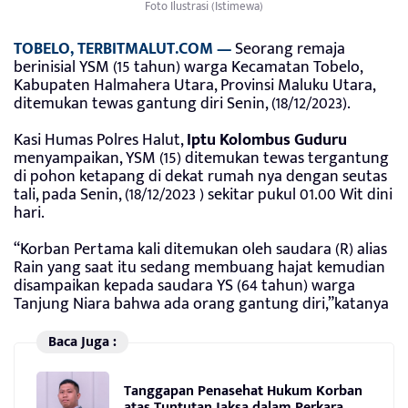
Foto Ilustrasi (Istimewa)
TOBELO, TERBITMALUT.COM —
Seorang remaja
berinisial YSM (15 tahun) warga Kecamatan Tobelo,
Kabupaten Halmahera Utara, Provinsi Maluku Utara,
ditemukan tewas gantung diri Senin, (18/12/2023).
Kasi Humas Polres Halut,
Iptu Kolombus Guduru
menyampaikan, YSM (15) ditemukan tewas tergantung
di pohon ketapang di dekat rumah nya dengan seutas
tali, pada Senin, (18/12/2023 ) sekitar pukul 01.00 Wit dini
hari.
“Korban Pertama kali ditemukan oleh saudara (R) alias
Rain yang saat itu sedang membuang hajat kemudian
disampaikan kepada saudara YS (64 tahun) warga
Tanjung Niara bahwa ada orang gantung diri,”katanya
Baca Juga :
Tanggapan Penasehat Hukum Korban
atas Tuntutan Jaksa dalam Perkara