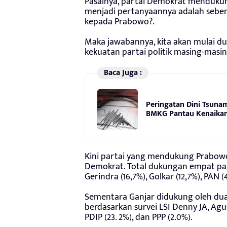
Pasalnya, partai Demokrat mendukun
menjadi pertanyaannya adalah seber
kepada Prabowo?.
Maka jawabannya, kita akan mulai d
kekuatan partai politik masing-masin
Baca Juga :
Peringatan Dini Tsuna
BMKG Pantau Kenaikan 
Kini partai yang mendukung Prabowo
Demokrat. Total dukungan empat part
Gerindra (16,7%), Golkar (12,7%), PAN 
Sementara Ganjar didukung oleh dua pa
berdasarkan survei LSI Denny JA, Agu
PDIP (23. 2%), dan PPP (2.0%).