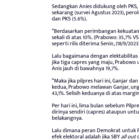
Sedangkan Anies didukung oleh PKS, 
sekarang (survei Agustus 2023), pero
dan PKS (5.6%).
“Berdasarkan perimbangan kekuatan m
sekali di atas 10%. (Prabowo: 35,7% VS
seperti rilis diterima Senin, (18/9/2023
Lalu bagaimana dengan elektabilitas
jika tiga capres yang maju, Prabowo 
Anis jauh di bawahnya 19,7%.
“Maka jika pilpres hari ini, Ganjar 
kedua, Prabowo melawan Ganjar, ung
43,1%. Selisih keduanya di atas margin
Per hari ini, lima bulan sebelum Pilp
dirinya sendiri (capres) ataupun unt
belakangnya.
Lalu dimana peran Demokrat untuk 
efek elektoral adalah jika SBY
all out
d