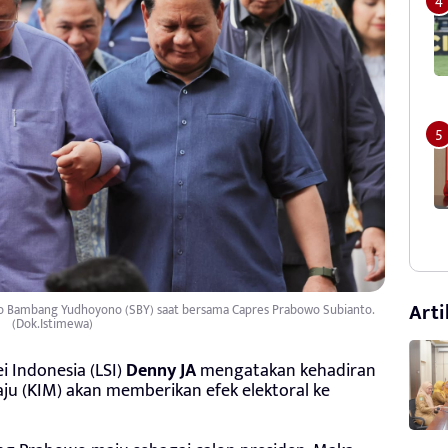
Arti
ilo Bambang Yudhoyono (SBY) saat bersama Capres Prabowo Subianto.
(Dok.Istimewa)
i Indonesia (LSI)
Denny JA
mengatakan kehadiran
ju (KIM) akan memberikan efek elektoral ke