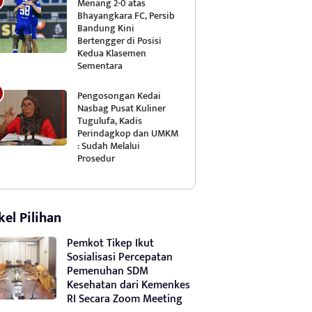
Menang 2-0 atas
Bhayangkara FC, Persib
Bandung Kini
Bertengger di Posisi
Kedua Klasemen
Sementara
Pengosongan Kedai
Nasbag Pusat Kuliner
Tugulufa, Kadis
Perindagkop dan UMKM
: Sudah Melalui
Prosedur
kel Pilihan
Pemkot Tikep Ikut
Sosialisasi Percepatan
Pemenuhan SDM
Kesehatan dari Kemenkes
RI Secara Zoom Meeting