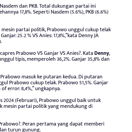
Nasdem dan PKB. Total dukungan partai ini
lehannya 17,8%. Seperti Nasdem (5.6%), PKB (6.6%)
esin partai politik, Prabowo unggul cukup telak
 Ganjar: 25.2 % VS Anies: 17,8%,”kata Denny JA
).
 capres Prabowo VS Ganjar VS Anies?. Kata
Denny
,
unggul tipis, memperoleh 36,2%. Ganjar 35,8% dan
dan Prabowo masuk ke putaran kedua. Di putaran
gul Prabowo cukup telak. Prabowo 51,5%. Ganjar
 of error: 8,4%,” ungkapnya.
res 2024 (Februari), Prabowo unggul baik untuk
uk mesin partai politik yang mendukung di
Prabowo?. Peran pertama yang dapat memberi
an turun gunung.