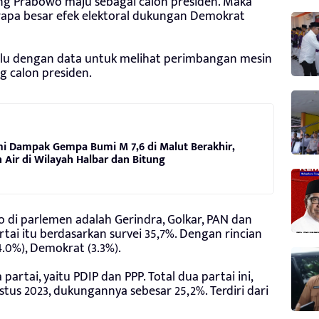
g Prabowo maju sebagai calon presiden. Maka
apa besar efek elektoral dukungan Demokrat
ulu dengan data untuk melihat perimbangan mesin
g calon presiden.
mi Dampak Gempa Bumi M 7,6 di Malut Berakhir,
Air di Wilayah Halbar dan Bitung
 di parlemen adalah Gerindra, Golkar, PAN dan
ai itu berdasarkan survei 35,7%. Dengan rincian
(4.0%), Demokrat (3.3%).
rtai, yaitu PDIP dan PPP. Total dua partai ini,
stus 2023, dukungannya sebesar 25,2%. Terdiri dari