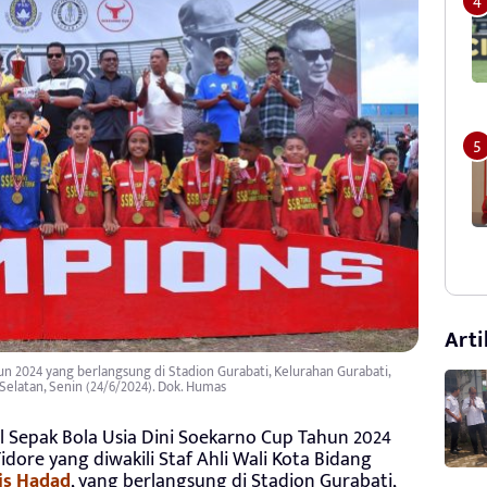
Arti
un 2024 yang berlangsung di Stadion Gurabati, Kelurahan Gurabati,
elatan, Senin (24/6/2024). Dok. Humas
al Sepak Bola Usia Dini Soekarno Cup Tahun 2024
idore yang diwakili Staf Ahli Wali Kota Bidang
is Hadad
, yang berlangsung di Stadion Gurabati,