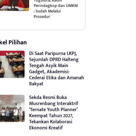
Tugulufa, Kadis
Perindagkop dan UMKM
: Sudah Melalui
Prosedur
kel Pilihan
Di Saat Paripurna LKPJ,
Sejumlah DPRD Halteng
Tengah Asyik Main
Gadget, Akademisi:
Cederai Etika dan Amanah
Rakyat
Sekda Resmi Buka
Musrenbang Interaktrif
‘Ternate Youth Planner’
Keempat Tahun 2027,
Tekankan Kolaborasi
Ekonomi Kreatif