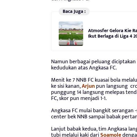
Baca Juga :
Atmosfer Gelora Kie Ra
Ikut Berlaga di Liga 4 2
Namun berbagai peluang diciptak
kedudukan atas Angkasa FC.
Menit ke 7 NNB FC kuasai bola mela
ke sisi kanan,
Arjun
pun langsung cro
punggung 14 langsung melepas tend
FC, skor pun menjadi 1-1.
Angkasa FC mulai bangkit serangan 
center bek NNB sampai babak pertam
Lanjut babak kedua, tim Angkasa la
tubi melalui kaki dari
Soamole
dengan