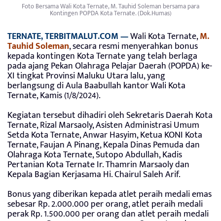
Foto Bersama Wali Kota Ternate, M. Tauhid Soleman bersama para
Kontingen POPDA Kota Ternate. (Dok.Humas)
TERNATE, TERBITMALUT.COM —
Wali Kota Ternate,
M.
Tauhid Soleman
, secara resmi menyerahkan bonus
kepada kontingen Kota Ternate yang telah berlaga
pada ajang Pekan Olahraga Pelajar Daerah (POPDA) ke-
XI tingkat Provinsi Maluku Utara lalu, yang
berlangsung di Aula Baabullah kantor Wali Kota
Ternate, Kamis (1/8/2024).
Kegiatan tersebut dihadiri oleh Sekretaris Daerah Kota
Ternate, Rizal Marsaoly, Asisten Administrasi Umum
Setda Kota Ternate, Anwar Hasyim, Ketua KONI Kota
Ternate, Faujan A Pinang, Kepala Dinas Pemuda dan
Olahraga Kota Ternate, Sutopo Abdullah, Kadis
Pertanian Kota Ternate Ir. Thamrin Marsaoly dan
Kepala Bagian Kerjasama Hi. Chairul Saleh Arif.
Bonus yang diberikan kepada atlet peraih medali emas
sebesar Rp. 2.000.000 per orang, atlet peraih medali
perak Rp. 1.500.000 per orang dan atlet peraih medali