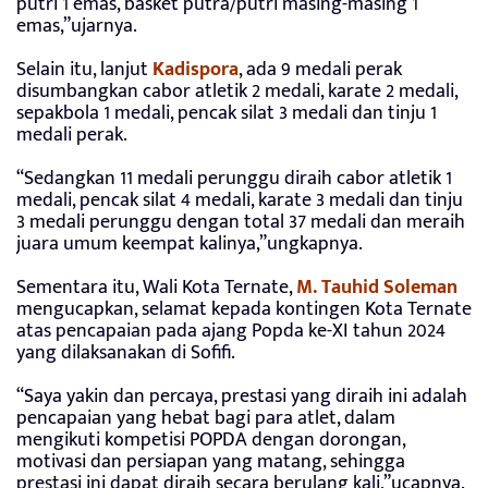
putri 1 emas, basket putra/putri masing-masing 1
emas,”ujarnya.
Selain itu, lanjut
Kadispora
, ada 9 medali perak
disumbangkan cabor atletik 2 medali, karate 2 medali,
sepakbola 1 medali, pencak silat 3 medali dan tinju 1
medali perak.
“Sedangkan 11 medali perunggu diraih cabor atletik 1
medali, pencak silat 4 medali, karate 3 medali dan tinju
3 medali perunggu dengan total 37 medali dan meraih
juara umum keempat kalinya,”ungkapnya.
Sementara itu, Wali Kota Ternate,
M. Tauhid Soleman
mengucapkan, selamat kepada kontingen Kota Ternate
atas pencapaian pada ajang Popda ke-XI tahun 2024
yang dilaksanakan di Sofifi.
“Saya yakin dan percaya, prestasi yang diraih ini adalah
pencapaian yang hebat bagi para atlet, dalam
mengikuti kompetisi POPDA dengan dorongan,
motivasi dan persiapan yang matang, sehingga
prestasi ini dapat diraih secara berulang kali,”ucapnya.