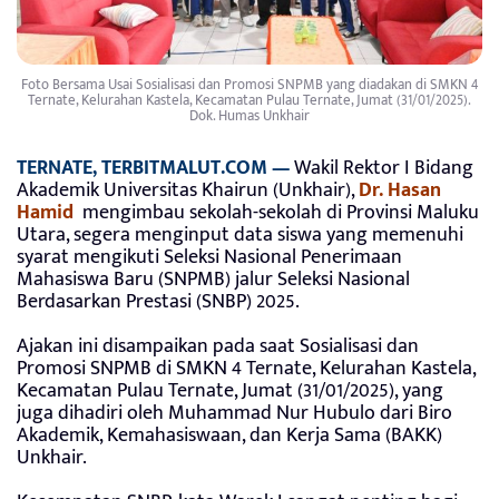
Foto Bersama Usai Sosialisasi dan Promosi SNPMB yang diadakan di SMKN 4
Ternate, Kelurahan Kastela, Kecamatan Pulau Ternate, Jumat (31/01/2025).
Dok. Humas Unkhair
TERNATE, TERBITMALUT.COM —
Wakil Rektor I Bidang
Akademik Universitas Khairun (Unkhair),
Dr. Hasan
Hamid
mengimbau sekolah-sekolah di Provinsi Maluku
Utara, segera menginput data siswa yang memenuhi
syarat mengikuti Seleksi Nasional Penerimaan
Mahasiswa Baru (SNPMB) jalur Seleksi Nasional
Berdasarkan Prestasi (SNBP) 2025.
Ajakan ini disampaikan pada saat Sosialisasi dan
Promosi SNPMB di SMKN 4 Ternate, Kelurahan Kastela,
Kecamatan Pulau Ternate, Jumat (31/01/2025), yang
juga dihadiri oleh Muhammad Nur Hubulo dari Biro
Akademik, Kemahasiswaan, dan Kerja Sama (BAKK)
Unkhair.