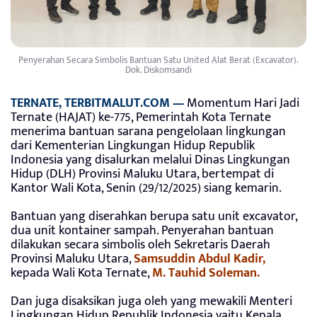
Penyerahan Secara Simbolis Bantuan Satu United Alat Berat (Excavator).
Dok. Diskomsandi
TERNATE, TERBITMALUT.COM —
Momentum Hari Jadi
Ternate (HAJAT) ke-775, Pemerintah Kota Ternate
menerima bantuan sarana pengelolaan lingkungan
dari Kementerian Lingkungan Hidup Republik
Indonesia yang disalurkan melalui Dinas Lingkungan
Hidup (DLH) Provinsi Maluku Utara, bertempat di
Kantor Wali Kota, Senin (29/12/2025) siang kemarin.
Bantuan yang diserahkan berupa satu unit excavator,
dua unit kontainer sampah. Penyerahan bantuan
dilakukan secara simbolis oleh Sekretaris Daerah
Provinsi Maluku Utara,
Samsuddin Abdul Kadir,
kepada Wali Kota Ternate,
M. Tauhid Soleman.
Dan juga disaksikan juga oleh yang mewakili Menteri
Lingkungan Hidup Republik Indonesia yaitu Kepala