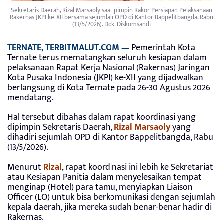
Sekretaris Daerah, Rizal Marsaoly saat pimpin Rakor Persiapan Pelaksanaan
Rakernas JKPI ke-XII bersama sejumlah OPD di Kantor Bappelitbangda, Rabu
(13/5/2026). Dok. Diskomsandi
TERNATE,
TERBITMALUT.COM
—
Pemerintah Kota
Ternate terus mematangkan seluruh kesiapan dalam
pelaksanaan Rapat Kerja Nasional (Rakernas) Jaringan
Kota Pusaka Indonesia (JKPI) ke-XII yang dijadwalkan
berlangsung di Kota Ternate pada 26-30 Agustus 2026
mendatang.
Hal tersebut dibahas dalam rapat koordinasi yang
dipimpin Sekretaris Daerah,
Rizal Marsaoly
yang
dihadiri sejumlah OPD di Kantor Bappelitbangda, Rabu
(13/5/2026).
Menurut
Rizal
, rapat koordinasi ini lebih ke Sekretariat
atau Kesiapan Panitia dalam menyelesaikan tempat
menginap (Hotel) para tamu, menyiapkan Liaison
Officer (LO) untuk bisa berkomunikasi dengan sejumlah
kepala daerah, jika mereka sudah benar-benar hadir di
Rakernas.