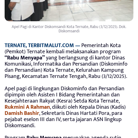
Apel Pagi di Kantor Diskomsandi Kota Ternate, Rabu (3/12/2025). Dok.
Diskomsandi
TERNATE, TERBITMALUT.COM —
Pemerintah Kota
(Pemkot) Ternate kembali melaksanakan program
“Rabu Menyapa”
yang berlangsung di kantor Dinas
Komunikasi, Informatika dan Persandian (Diskominfo
dan Persandian) Kota Ternate, Kelurahan Kampung
Pisang, Kecamatan Ternate Tengah, Rabu (3/12/2025).
Apel pagi di lingkungan Diskominfo dan Persandian
dipimpin oleh Asisten I Bidang Pemerintahan dan
Kesejahteraan Rakyat (Kesra) Setda Kota Ternate,
Rukmini A Rahman
, diikuti oleh Kepala Dinas (Kadis)
Damish Bashir
, Sekretaris Dinas Hartati Pora, para
pejabat eselon III dan IV, serta jajaran ASN lingkup
Diskomsandi.
Program
Rabu Menyapa
merupakan agenda rutin